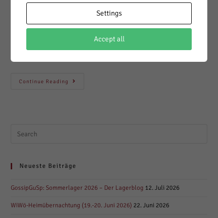
Sturmwind
Settings
Das diesjährige Lager steht ganz unter dem Motto Piraten und
Accept all
Piratinnen, denn uns erreichte ein Hilferuf von Captain
Sturmwind, ihm bei der Schatzsuche zu helfen. Tag 1 - ... Am…
WiWö
Continue Reading
Sommerlager
–
Pirat*innen
Helft
Captain
Sturmwind
Search
this
website
Neueste Beiträge
GossipGuSp: Sommerlager 2026 – Der Lagerblog
12. Juli 2026
WiWö-Heimübernachtung (19.-20. Juni 2026)
22. Juni 2026