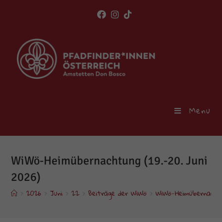
Skip
to
content
Menu
WiWö-Heimübernachtung (19.-20. Juni
2026)
>
2026
>
Juni
>
22
>
Beiträge der WiWö
>
WiWö-Heimübernachtun