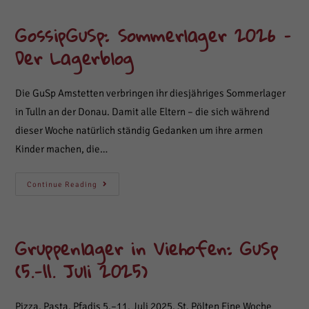
GossipGuSp: Sommerlager 2026 –
Der Lagerblog
Die GuSp Amstetten verbringen ihr diesjähriges Sommerlager
in Tulln an der Donau. Damit alle Eltern – die sich während
dieser Woche natürlich ständig Gedanken um ihre armen
Kinder machen, die…
GossipGuSp:
Continue Reading
Sommerlager
2026
–
Der
Lagerblog
Gruppenlager in Viehofen: GuSp
(5.-11. Juli 2025)
Pizza, Pasta, Pfadis 5.–11. Juli 2025, St. Pölten Eine Woche