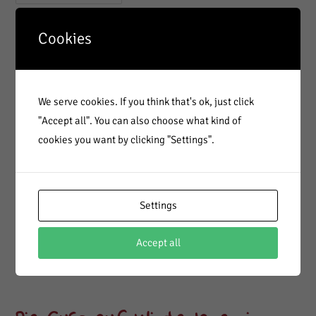
Der
WiWö
2025
Cookies
GuSp Sommerlager im
Pfadfinderdorf Zellhof –
internationales Pfadi-Zentrum
We serve cookies. If you think that's ok, just click
"Accept all". You can also choose what kind of
cookies you want by clicking "Settings".
Dieses Jahr schnüffeln die GuSp, frei nach unserem
Schwerpunkt Weltweite Verbundenheit, internationale
Pfadfinderluft. Im Pfadi-Zentrum in Zellhof, inmitten des
Seengebiets im Norden Salzburgs, lagern jedes Jahr Pfadis aus
Settings
dem In-…
Accept all
GuSp
Continue Reading
Sommerlager
Im
Pfadfinderdorf
Zellhof
–
Internationales