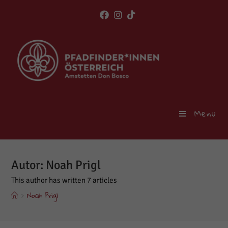
Skip
to
content
Menu
Autor:
Noah Prigl
This author has written 7 articles
>
Noah Prigl