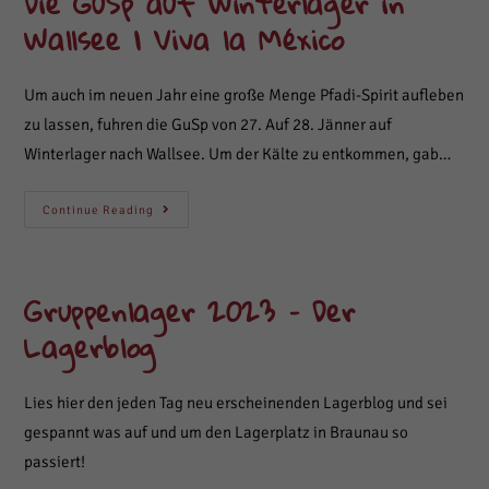
Die GuSp auf Winterlager in
Pfadi-
Wallsee | Viva la México
Zentrum
Um auch im neuen Jahr eine große Menge Pfadi-Spirit aufleben
zu lassen, fuhren die GuSp von 27. Auf 28. Jänner auf
Winterlager nach Wallsee. Um der Kälte zu entkommen, gab…
Die
Continue Reading
GuSp
Auf
Winterlager
In
Wallsee
Gruppenlager 2023 – Der
|
Viva
Lagerblog
La
México
Lies hier den jeden Tag neu erscheinenden Lagerblog und sei
gespannt was auf und um den Lagerplatz in Braunau so
passiert!