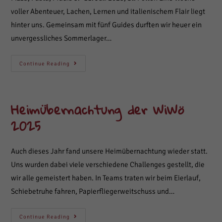
voller Abenteuer, Lachen, Lernen und italienischem Flair liegt
hinter uns. Gemeinsam mit fünf Guides durften wir heuer ein
unvergessliches Sommerlager…
Gruppenlager
Continue Reading
In
Viehofen:
GuSp
(5.-11.
Juli
Heimübernachtung der WiWö
2025)
2025
Auch dieses Jahr fand unsere Heimübernachtung wieder statt.
Uns wurden dabei viele verschiedene Challenges gestellt, die
wir alle gemeistert haben. In Teams traten wir beim Eierlauf,
Schiebetruhe fahren, Papierfliegerweitschuss und…
Heimübernachtung
Continue Reading