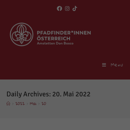
Skip
to
content
Menu
Daily Archives: 20. Mai 2022
>
2022
>
Mai
>
20