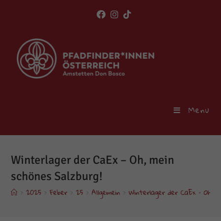
Skip
to
content
Menu
Winterlager der CaEx – Oh, mein
schönes Salzburg!
>
2025
>
Feber
>
25
>
Allgemein
>
Winterlager der CaEx – Oh, me